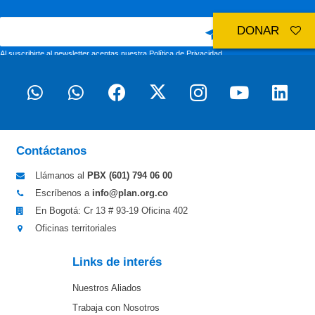
DONAR
Al suscribirte al newsletter aceptas nuestra
Política de Privacidad
Contáctanos
Llámanos al
PBX (601)
794 06 00
Escríbenos a
info@plan.org.co
En Bogotá: Cr 13 # 93-19 Oficina 402
Oficinas territoriales
Links de interés
Nuestros Aliados
Trabaja con Nosotros