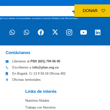
DONAR
Al suscribirte al newsletter aceptas nuestra
Política de Privacidad
Contáctanos
Llámanos al
PBX (601)
794 06 00
Escríbenos a
info@plan.org.co
En Bogotá: Cr 13 # 93-19 Oficina 402
Oficinas territoriales
Links de interés
Nuestros Aliados
Trabaja con Nosotros