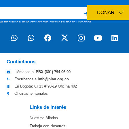
DONAR
Al suscribirte al newsletter aceptas nuestra
Política de Privacidad
Contáctanos
Llámanos al
PBX (601)
794 06 00
Escríbenos a
info@plan.org.co
En Bogotá: Cr 13 # 93-19 Oficina 402
Oficinas territoriales
Links de interés
Nuestros Aliados
Trabaja con Nosotros