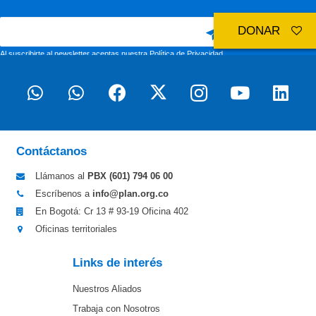
DONAR
Al suscribirte al newsletter aceptas nuestra
Política de Privacidad
Contáctanos
Llámanos al
PBX (601)
794 06 00
Escríbenos a
info@plan.org.co
En Bogotá: Cr 13 # 93-19 Oficina 402
Oficinas territoriales
Links de interés
Nuestros Aliados
Trabaja con Nosotros