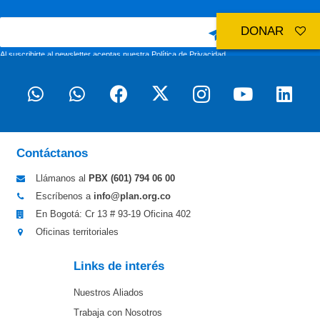
DONAR
Al suscribirte al newsletter aceptas nuestra
Política de Privacidad
Contáctanos
Llámanos al
PBX (601)
794 06 00
Escríbenos a
info@plan.org.co
En Bogotá: Cr 13 # 93-19 Oficina 402
Oficinas territoriales
Links de interés
Nuestros Aliados
Trabaja con Nosotros