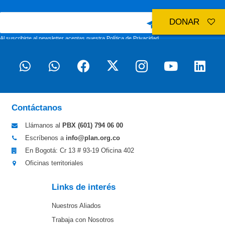
DONAR
Al suscribirte al newsletter aceptas nuestra
Política de Privacidad
Contáctanos
Llámanos al
PBX (601)
794 06 00
Escríbenos a
info@plan.org.co
En Bogotá: Cr 13 # 93-19 Oficina 402
Oficinas territoriales
Links de interés
Nuestros Aliados
Trabaja con Nosotros