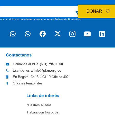
DONAR
Al suscribirte al newsletter aceptas nuestra
Política de Privacidad
Contáctanos
Llámanos al
PBX (601)
794 06 00
Escríbenos a
info@plan.org.co
En Bogotá: Cr 13 # 93-19 Oficina 402
Oficinas territoriales
Links de interés
Nuestros Aliados
Trabaja con Nosotros