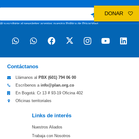
DONAR
Al suscribirte al newsletter aceptas nuestra
Política de Privacidad
Contáctanos
Llámanos al
PBX (601)
794 06 00
Escríbenos a
info@plan.org.co
En Bogotá: Cr 13 # 93-19 Oficina 402
Oficinas territoriales
Links de interés
Nuestros Aliados
Trabaja con Nosotros