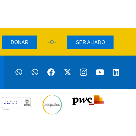
DONAR
- O -
SER ALIADO