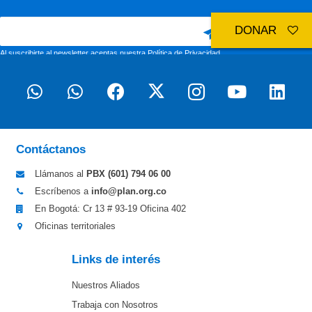
DONAR
Al suscribirte al newsletter aceptas nuestra
Política de Privacidad
Contáctanos
Llámanos al
PBX (601)
794 06 00
Escríbenos a
info@plan.org.co
En Bogotá: Cr 13 # 93-19 Oficina 402
Oficinas territoriales
Links de interés
Nuestros Aliados
Trabaja con Nosotros