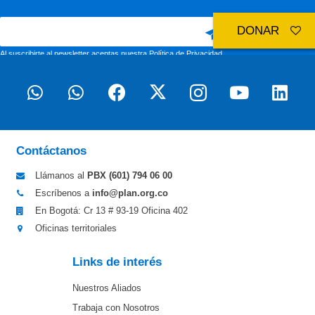
DONAR
Al suscribirte al newsletter aceptas nuestra
Política de Privacidad
Contáctanos
Llámanos al
PBX (601)
794 06 00
Escríbenos a
info@plan.org.co
En Bogotá: Cr 13 # 93-19 Oficina 402
Oficinas territoriales
Links de interés
Nuestros Aliados
Trabaja con Nosotros