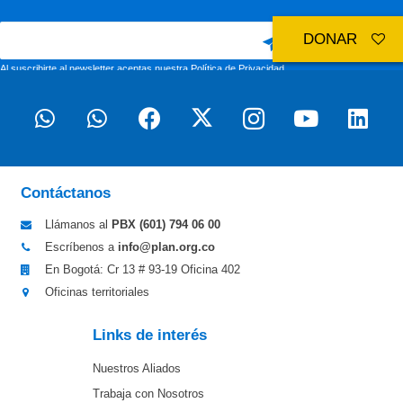
DONAR
Al suscribirte al newsletter aceptas nuestra
Política de Privacidad
Contáctanos
Llámanos al
PBX (601)
794 06 00
Escríbenos a
info@plan.org.co
En Bogotá: Cr 13 # 93-19 Oficina 402
Oficinas territoriales
Links de interés
Nuestros Aliados
Trabaja con Nosotros