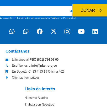
DONAR
Al suscribirte al newsletter aceptas nuestra
Política de Privacidad
Contáctanos
Llámanos al
PBX (601)
794 06 00
Escríbenos a
info@plan.org.co
En Bogotá: Cr 13 # 93-19 Oficina 402
Oficinas territoriales
Links de interés
Nuestros Aliados
Trabaja con Nosotros