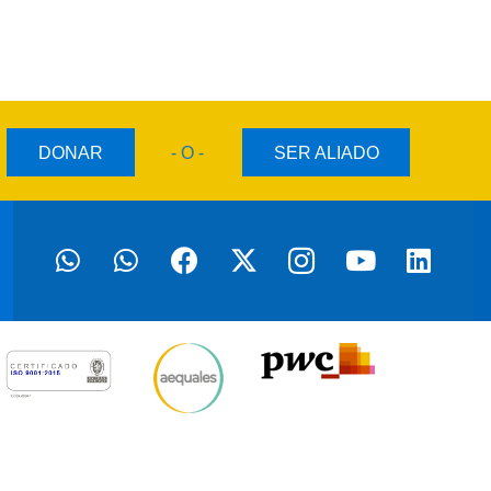
DONAR
- O -
SER ALIADO