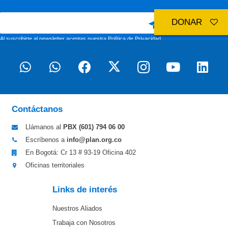
DONAR
Al suscribirte al newsletter aceptas nuestra
Política de Privacidad
Contáctanos
Llámanos al
PBX (601)
794 06 00
Escríbenos a
info@plan.org.co
En Bogotá: Cr 13 # 93-19 Oficina 402
Oficinas territoriales
Links de interés
Nuestros Aliados
Trabaja con Nosotros