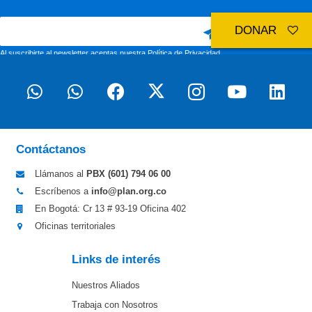
DONAR
Al suscribirte al newsletter aceptas nuestra
Política de Privacidad
Contáctanos
Llámanos al
PBX (601)
794 06 00
Escríbenos a
info@plan.org.co
En Bogotá: Cr 13 # 93-19 Oficina 402
Oficinas territoriales
Links de interés
Nuestros Aliados
Trabaja con Nosotros