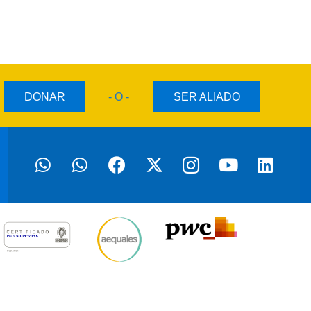
DONAR
- O -
SER ALIADO