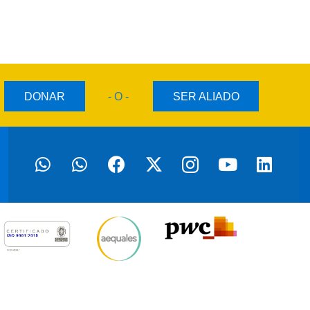
DONAR
- O -
SER ALIADO