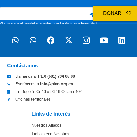
DONAR
Al suscribirte al newsletter aceptas nuestra
Política de Privacidad
Contáctanos
Llámanos al
PBX (601)
794 06 00
Escríbenos a
info@plan.org.co
En Bogotá: Cr 13 # 93-19 Oficina 402
Oficinas territoriales
Links de interés
Nuestros Aliados
Trabaja con Nosotros