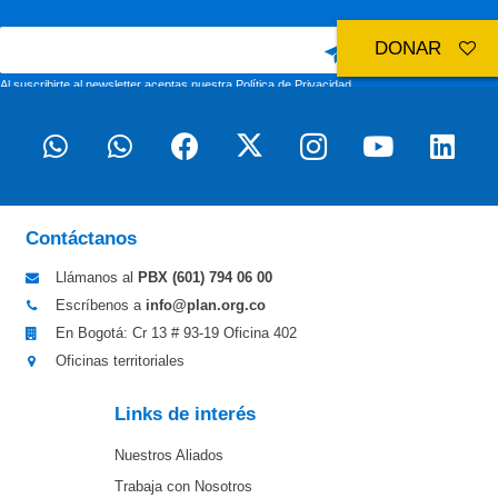
DONAR
Al suscribirte al newsletter aceptas nuestra
Política de Privacidad
Contáctanos
Llámanos al
PBX (601)
794 06 00
Escríbenos a
info@plan.org.co
En Bogotá: Cr 13 # 93-19 Oficina 402
Oficinas territoriales
Links de interés
Nuestros Aliados
Trabaja con Nosotros