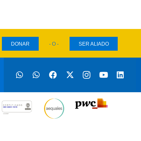
DONAR
- O -
SER ALIADO