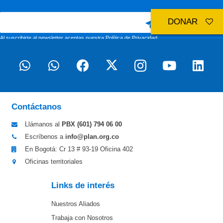
DONAR
Al suscribirte al newsletter aceptas nuestra
Política de Privacidad
Contáctanos
Llámanos al
PBX (601)
794 06 00
Escríbenos a
info@plan.org.co
En Bogotá: Cr 13 # 93-19 Oficina 402
Oficinas territoriales
Links de interés
Nuestros Aliados
Trabaja con Nosotros