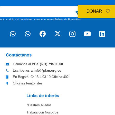
DONAR
Al suscribirte al newsletter aceptas nuestra
Política de Privacidad
Contáctanos
Llámanos al
PBX (601)
794 06 00
Escríbenos a
info@plan.org.co
En Bogotá: Cr 13 # 93-19 Oficina 402
Oficinas territoriales
Links de interés
Nuestros Aliados
Trabaja con Nosotros