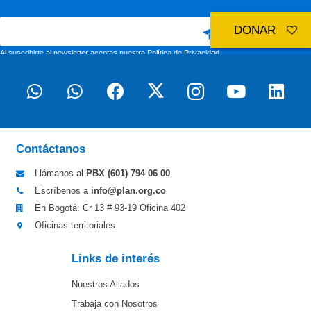
DONAR
Al suscribirte al newsletter aceptas nuestra
Política de Privacidad
Contáctanos
Llámanos al
PBX (601)
794 06 00
Escríbenos a
info@plan.org.co
En Bogotá: Cr 13 # 93-19 Oficina 402
Oficinas territoriales
Links de interés
Nuestros Aliados
Trabaja con Nosotros