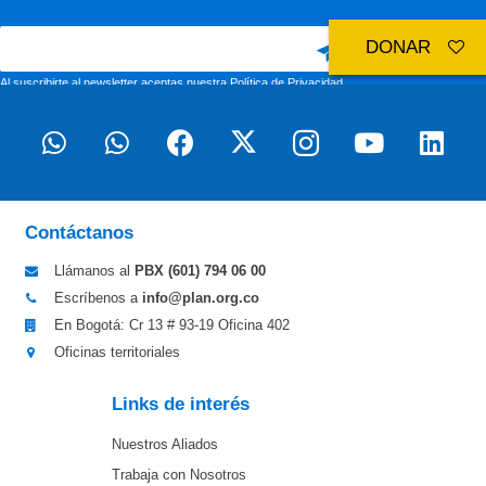
DONAR
Al suscribirte al newsletter aceptas nuestra
Política de Privacidad
Contáctanos
Llámanos al
PBX (601)
794 06 00
Escríbenos a
info@plan.org.co
En Bogotá: Cr 13 # 93-19 Oficina 402
Oficinas territoriales
Links de interés
Nuestros Aliados
Trabaja con Nosotros