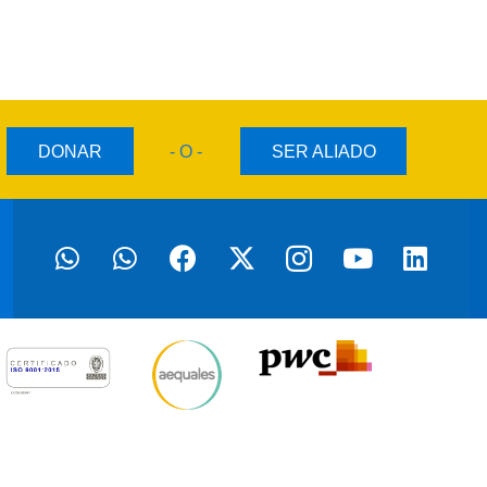
DONAR
- O -
SER ALIADO