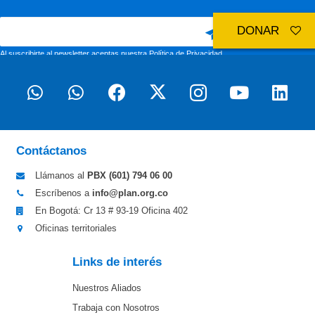
DONAR
Al suscribirte al newsletter aceptas nuestra
Política de Privacidad
Contáctanos
Llámanos al
PBX (601)
794 06 00
Escríbenos a
info@plan.org.co
En Bogotá: Cr 13 # 93-19 Oficina 402
Oficinas territoriales
Links de interés
Nuestros Aliados
Trabaja con Nosotros