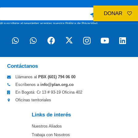
DONAR
Al suscribirte al newsletter aceptas nuestra
Política de Privacidad
Contáctanos
Llámanos al
PBX (601)
794 06 00
Escríbenos a
info@plan.org.co
En Bogotá: Cr 13 # 93-19 Oficina 402
Oficinas territoriales
Links de interés
Nuestros Aliados
Trabaja con Nosotros