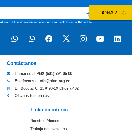
DONAR
Al suscribirte al newsletter aceptas nuestra
Política de Privacidad
Contáctanos
Llámanos al
PBX (601)
794 06 00
Escríbenos a
info@plan.org.co
En Bogotá: Cr 13 # 93-19 Oficina 402
Oficinas territoriales
Links de interés
Nuestros Aliados
Trabaja con Nosotros