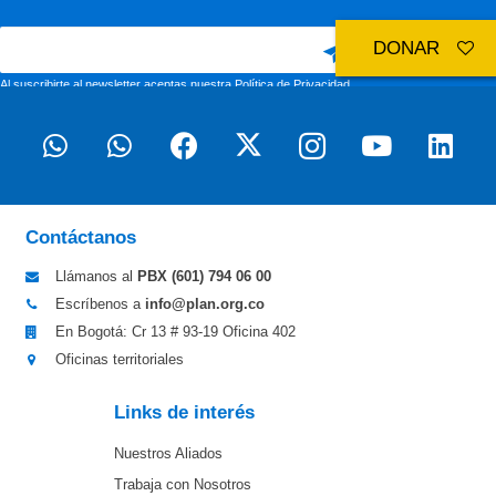
DONAR
Al suscribirte al newsletter aceptas nuestra
Política de Privacidad
Contáctanos
Llámanos al
PBX (601)
794 06 00
Escríbenos a
info@plan.org.co
En Bogotá: Cr 13 # 93-19 Oficina 402
Oficinas territoriales
Links de interés
Nuestros Aliados
Trabaja con Nosotros