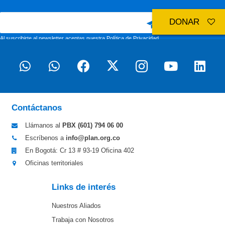
DONAR
Al suscribirte al newsletter aceptas nuestra
Política de Privacidad
Contáctanos
Llámanos al
PBX (601)
794 06 00
Escríbenos a
info@plan.org.co
En Bogotá: Cr 13 # 93-19 Oficina 402
Oficinas territoriales
Links de interés
Nuestros Aliados
Trabaja con Nosotros