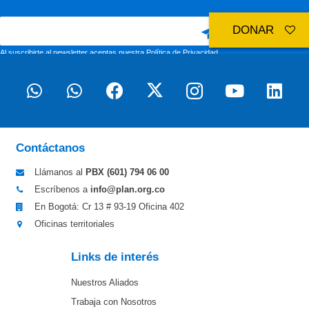
DONAR
Al suscribirte al newsletter aceptas nuestra
Política de Privacidad
Contáctanos
Llámanos al
PBX (601)
794 06 00
Escríbenos a
info@plan.org.co
En Bogotá: Cr 13 # 93-19 Oficina 402
Oficinas territoriales
Links de interés
Nuestros Aliados
Trabaja con Nosotros