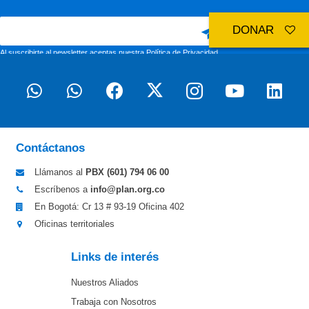
DONAR
Al suscribirte al newsletter aceptas nuestra
Política de Privacidad
Contáctanos
Llámanos al
PBX (601)
794 06 00
Escríbenos a
info@plan.org.co
En Bogotá: Cr 13 # 93-19 Oficina 402
Oficinas territoriales
Links de interés
Nuestros Aliados
Trabaja con Nosotros