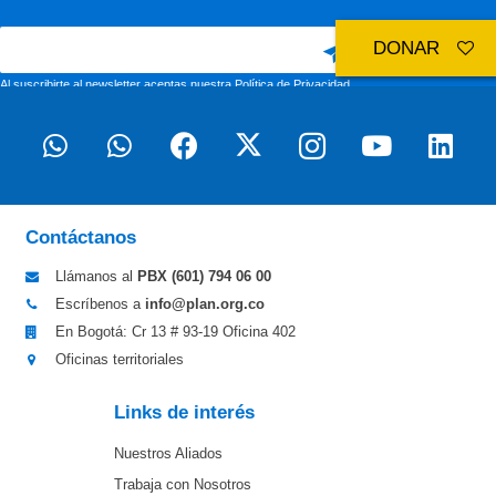
DONAR
Al suscribirte al newsletter aceptas nuestra
Política de Privacidad
Contáctanos
Llámanos al
PBX (601)
794 06 00
Escríbenos a
info@plan.org.co
En Bogotá: Cr 13 # 93-19 Oficina 402
Oficinas territoriales
Links de interés
Nuestros Aliados
Trabaja con Nosotros