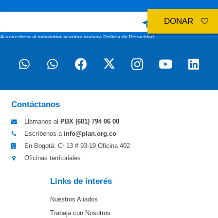
DONAR
Al suscribirte al newsletter aceptas nuestra
Política de Privacidad
Contáctanos
Llámanos al
PBX (601)
794 06 00
Escríbenos a
info@plan.org.co
En Bogotá: Cr 13 # 93-19 Oficina 402
Oficinas territoriales
Links de interés
Nuestros Aliados
Trabaja con Nosotros