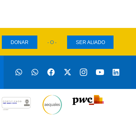
DONAR
- O -
SER ALIADO