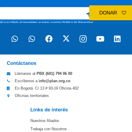
DONAR
Al suscribirte al newsletter aceptas nuestra
Política de Privacidad
Contáctanos
Llámanos al
PBX (601)
794 06 00
Escríbenos a
info@plan.org.co
En Bogotá: Cr 13 # 93-19 Oficina 402
Oficinas territoriales
Links de interés
Nuestros Aliados
Trabaja con Nosotros