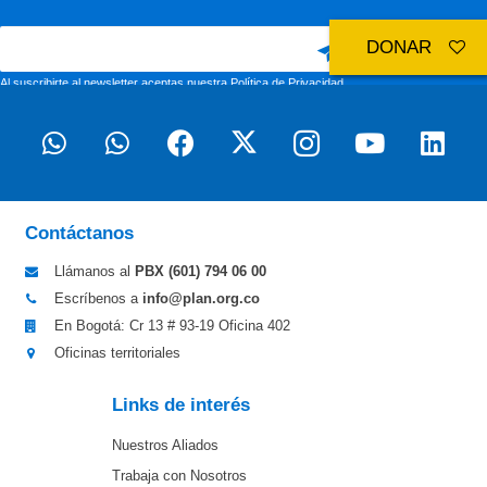
DONAR
Al suscribirte al newsletter aceptas nuestra
Política de Privacidad
Contáctanos
Llámanos al
PBX (601)
794 06 00
Escríbenos a
info@plan.org.co
En Bogotá: Cr 13 # 93-19 Oficina 402
Oficinas territoriales
Links de interés
Nuestros Aliados
Trabaja con Nosotros