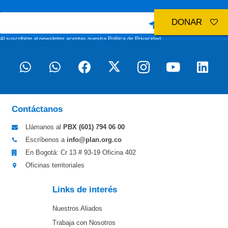
DONAR
Al suscribirte al newsletter aceptas nuestra
Política de Privacidad
Contáctanos
Llámanos al
PBX (601)
794 06 00
Escríbenos a
info@plan.org.co
En Bogotá: Cr 13 # 93-19 Oficina 402
Oficinas territoriales
Links de interés
Nuestros Aliados
Trabaja con Nosotros