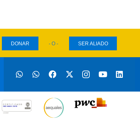
DONAR
- O -
SER ALIADO