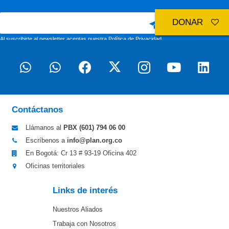
DONAR
Al suscribirte al newsletter aceptas nuestra
Política de Privacidad
Contáctanos
Llámanos al
PBX (601)
794 06 00
Escríbenos a
info@plan.org.co
En Bogotá: Cr 13 # 93-19 Oficina 402
Oficinas territoriales
Links de interés
Nuestros Aliados
Trabaja con Nosotros