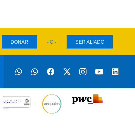
DONAR
- O -
SER ALIADO