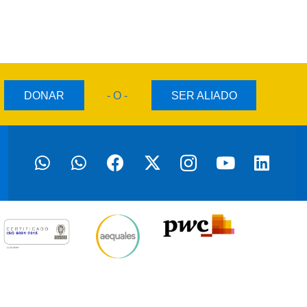
DONAR
- O -
SER ALIADO