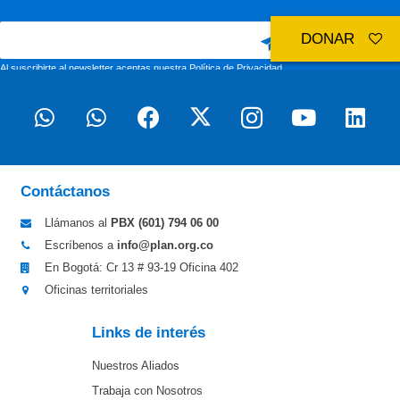
DONAR
Al suscribirte al newsletter aceptas nuestra
Política de Privacidad
Contáctanos
Llámanos al
PBX (601)
794 06 00
Escríbenos a
info@plan.org.co
En Bogotá: Cr 13 # 93-19 Oficina 402
Oficinas territoriales
Links de interés
Nuestros Aliados
Trabaja con Nosotros