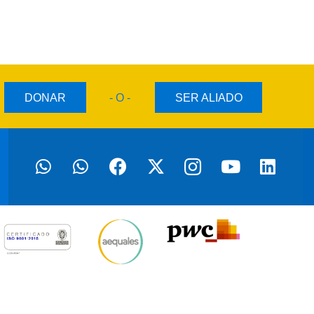
DONAR
- O -
SER ALIADO