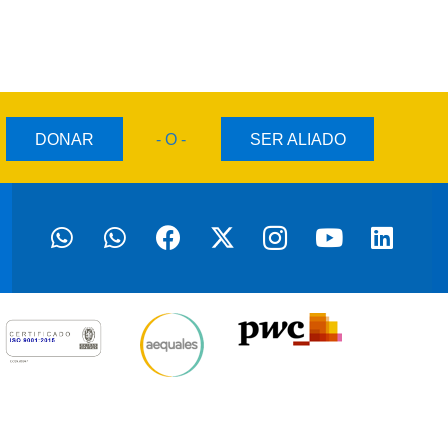
DONAR
- O -
SER ALIADO