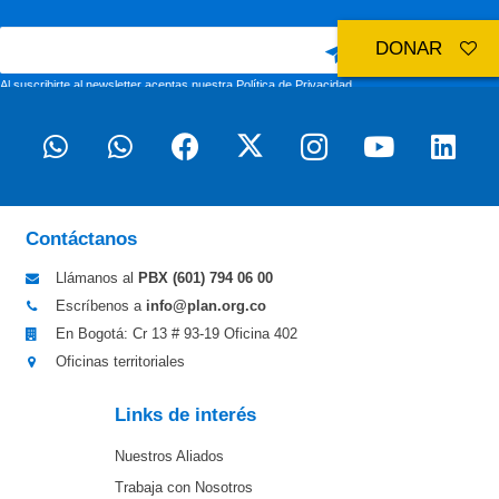
DONAR
Al suscribirte al newsletter aceptas nuestra
Política de Privacidad
Contáctanos
Llámanos al
PBX (601)
794 06 00
Escríbenos a
info@plan.org.co
En Bogotá: Cr 13 # 93-19 Oficina 402
Oficinas territoriales
Links de interés
Nuestros Aliados
Trabaja con Nosotros