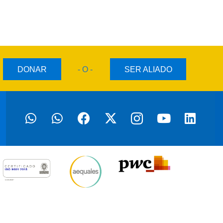
DONAR
- O -
SER ALIADO