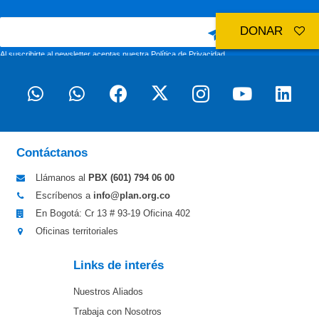
DONAR
Al suscribirte al newsletter aceptas nuestra
Política de Privacidad
Contáctanos
Llámanos al
PBX (601)
794 06 00
Escríbenos a
info@plan.org.co
En Bogotá: Cr 13 # 93-19 Oficina 402
Oficinas territoriales
Links de interés
Nuestros Aliados
Trabaja con Nosotros