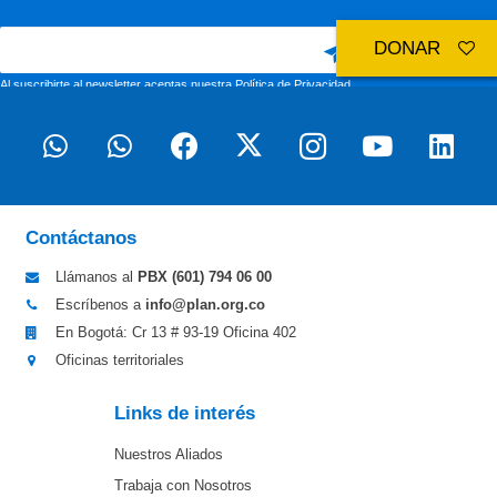
DONAR
Al suscribirte al newsletter aceptas nuestra
Política de Privacidad
Contáctanos
Llámanos al
PBX (601)
794 06 00
Escríbenos a
info@plan.org.co
En Bogotá: Cr 13 # 93-19 Oficina 402
Oficinas territoriales
Links de interés
Nuestros Aliados
Trabaja con Nosotros